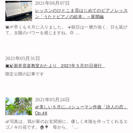
2021年06月07日
レッスンのひとこま⑤はじめてのピアノレッス
ン「うたとピアノの絵本」～展開編
🐌🌱早くも６月に入りました。 ☀️朝日は一層力強く、日も延び
て、太陽のパワーを感じますね。🌻 ...
2021年05月31日
🐌🍃新井音楽教室おたより 2021年５月31日発行
限定公開の記事です
2021年05月24日
🌿美しい５月に‥♫シューマン作曲「詩人の恋」
Op.48
🌿写真は、我が家のお玄関前に、優しく木陰を作ってくれるエ
ゴノキの花です。🏠🌳 母から、「...