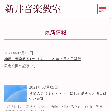
朝霞市のピア
埼玉
ホーム
最新情報
教室のご案内
レッスンのご案内
2021年07月05日
🎋新井音楽教室おたより 2021年７月５日発行
教室のあゆみ
限定公開の記事です
お問い合わせ
2021年07月05日
音楽の力（３）・・・「にじ」🌈きっと明日は
いい天気
🌈「にじ」 新沢としひこ 作詞 中川ひろたか 作曲 先日、