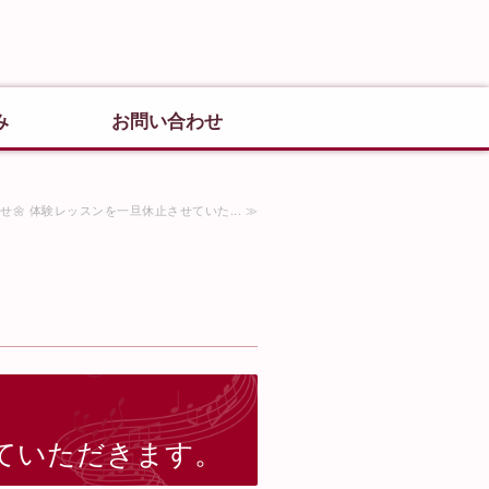
のピアノ教室 新井音楽教室｜園児か
埼玉県朝霞市
み
お問い合わせ
せ🌼 体験レッスンを一旦休止させていた... ≫
ていただきます。