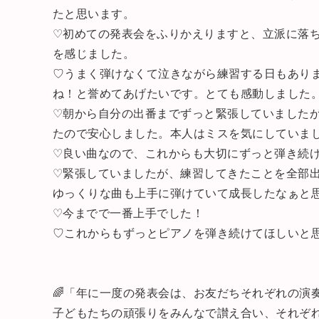
たと思います。
♡初めての発表会をふりかえりますと、立派に落
を感じました。
♡うまく弾けなくて泣きながら練習する日もあり
ね！と誉めてあげたいです。とても感動しました
♡朝から自分の出番までずっと緊張していました
たので安心しました。本人はミスを気にしていま
♡良い曲なので、これからも大切にずっと弾き続
♡緊張していましたが、練習してきたことを全部
ゆっくりな曲も上手に弾けていて成長したなぁと
♡今までで一番上手でした！
♡これからもずっとピアノを弾き続けてほしいと
🌈「年に一度の発表会は、お友だちそれぞれの演
子どもたちの頑張りをみんなで讃え合い、それぞ