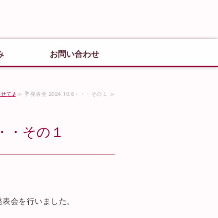
のピアノ教室 新井音楽教室｜園児か
埼玉県朝霞市
み
お問い合わせ
寄せて♪
≫ 💐発表会 2024.10.6・・・その１ ≫
6・・・その１
に
」
発表会を行いました。