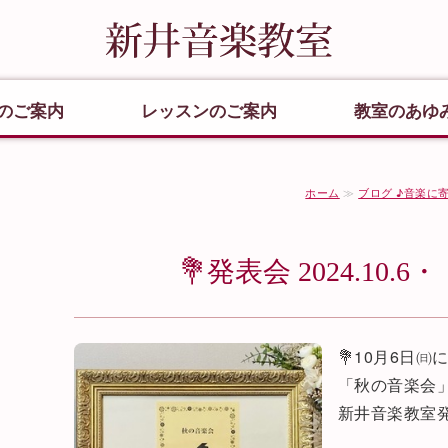
朝霞市
のご案内
レッスンのご案内
教室のあゆ
ホーム
≫
ブログ ♪音楽に
井音楽教室
💐発表会 2024.10.
💐10月6日㈰
「秋の音楽会
新井音楽教室